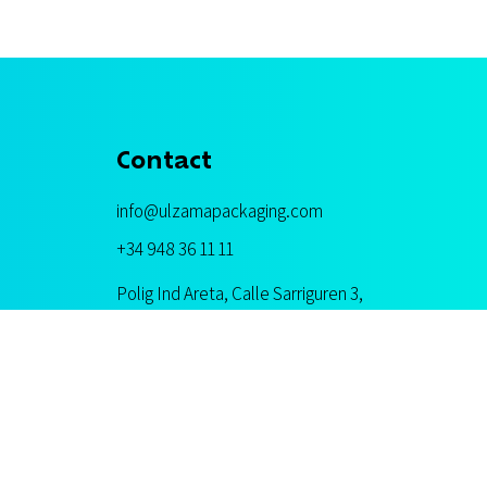
Contact
info@ulzamapackaging.com
+34 948 36 11 11
Polig Ind Areta, Calle Sarriguren 3,
31620, Huarte, Navarre