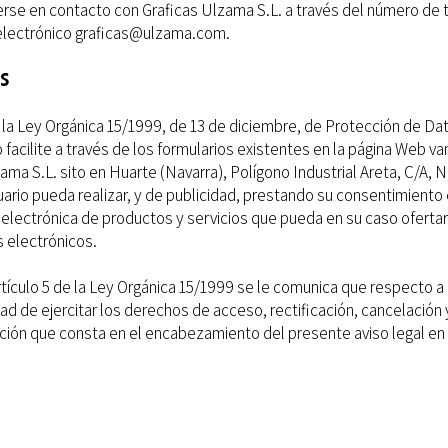
rse en contacto con Graficas Ulzama S.L. a través del número de te
 electrónico
graficas@ulzama.com
.
S
la Ley Orgánica 15/1999, de 13 de diciembre, de Protección de Dat
 facilite a través de los formularios existentes en la página Web va
zama S.L. sito en Huarte (Navarra), Polígono Industrial Areta, C/A, N
uario pueda realizar, y de publicidad, prestando su consentimiento
lectrónica de productos y servicios que pueda en su caso ofertar l
 electrónicos.
rtículo 5 de la Ley Orgánica 15/1999 se le comunica que respecto a
dad de ejercitar los derechos de acceso, rectificación, cancelación 
irección que consta en el encabezamiento del presente aviso legal en