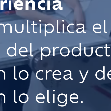
riencia
ultiplica el
r del product
n lo crea y d
 lo elige.