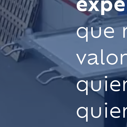
expe
que m
valo
quie
quien