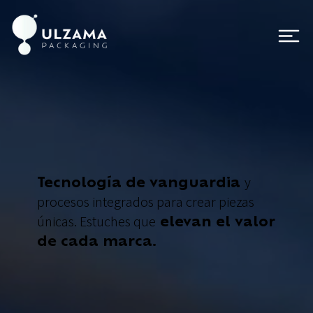
Tecnología de vanguardia
y
procesos integrados para crear piezas
elevan el valor
únicas. Estuches que
de cada marca.