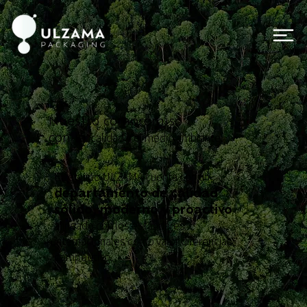
Nuestro compromiso
con la
calidad y el medio ambiente.
EL equipo ULZAMA cuenta con un
departamento de calidad
sólido, moderno y proactivo
alineado con los estándares
internacionales como valor diferencial
competitivo.